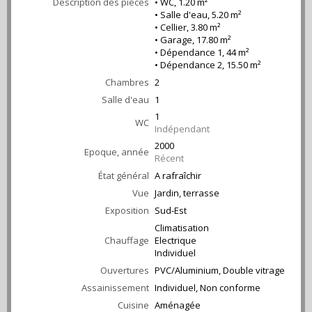
Description des pièces
• WC, 1.20 m²
• Salle d'eau, 5.20 m²
• Cellier, 3.80 m²
• Garage, 17.80 m²
• Dépendance 1, 44 m²
• Dépendance 2, 15.50 m²
Chambres
2
Salle d'eau
1
1
WC
Indépendant
2000
Epoque, année
Récent
État général
A rafraîchir
Vue
Jardin, terrasse
Exposition
Sud-Est
Climatisation
Chauffage
Electrique
Individuel
Ouvertures
PVC/Aluminium, Double vitrage
Assainissement
Individuel, Non conforme
Cuisine
Aménagée