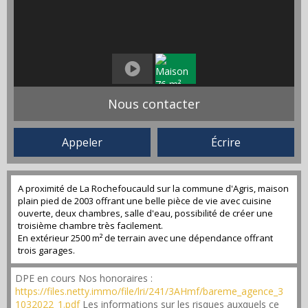
Nous contacter
Appeler
Écrire
A proximité de La Rochefoucauld sur la commune d'Agris, maison
plain pied de 2003 offrant une belle pièce de vie avec cuisine
ouverte, deux chambres, salle d'eau, possibilité de créer une
troisième chambre très facilement.
En extérieur 2500 m² de terrain avec une dépendance offrant
trois garages.
DPE en cours Nos honoraires :
https://files.netty.immo/file/lri/241/3AHmf/bareme_agence_3
1032022_1.pdf
Les informations sur les risques auxquels ce