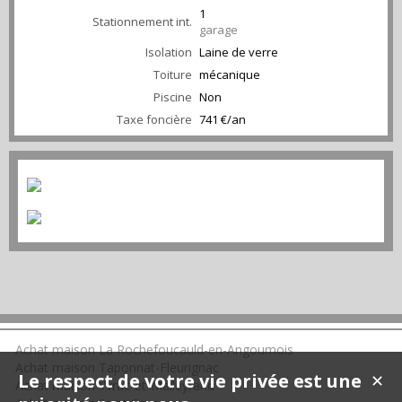
1
Stationnement int.
garage
Isolation
Laine de verre
Toiture
mécanique
Piscine
Non
Taxe foncière
741 €/an
Achat maison La Rochefoucauld-en-Angoumois
Achat maison Taponnat-Fleurignac
Le respect de votre vie privée est une
✕
Achat maison Yvrac-et-Malleyrand