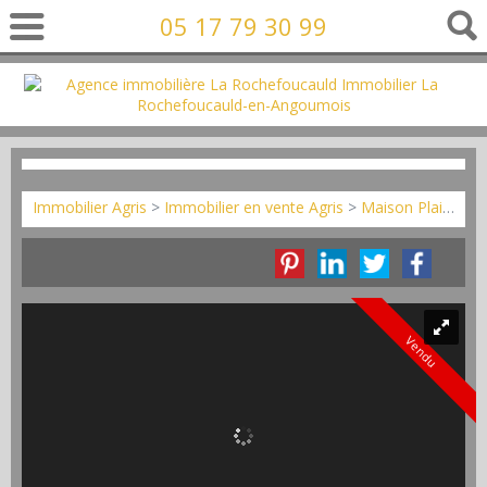
05 17 79 30 99
Immobilier Agris
>
Immobilier en vente Agris
>
Maison Plain-pied en vente Agris
Vendu