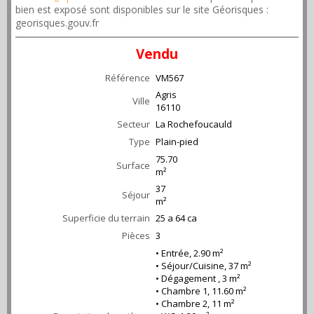
bien est exposé sont disponibles sur le site Géorisques :
georisques.gouv.fr
Vendu
Référence
VM567
Agris
Ville
16110
Secteur
La Rochefoucauld
Type
Plain-pied
75.70
Surface
m²
37
Séjour
m²
Superficie du terrain
25 a 64 ca
Pièces
3
• Entrée, 2.90 m²
• Séjour/Cuisine, 37 m²
• Dégagement , 3 m²
• Chambre 1, 11.60 m²
• Chambre 2, 11 m²