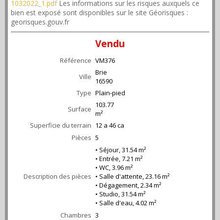
1032022_1.pdf
Les informations sur les risques auxquels ce
bien est exposé sont disponibles sur le site Géorisques :
georisques.gouv.fr
Vendu
Référence
VM376
Brie
Ville
16590
Type
Plain-pied
103.77
Surface
m²
Superficie du terrain
12 a 46 ca
Pièces
5
• Séjour, 31.54 m²
• Entrée, 7.21 m²
• WC, 3.96 m²
Description des pièces
• Salle d'attente, 23.16 m²
• Dégagement, 2.34 m²
• Studio, 31.54 m²
• Salle d'eau, 4.02 m²
Chambres
3