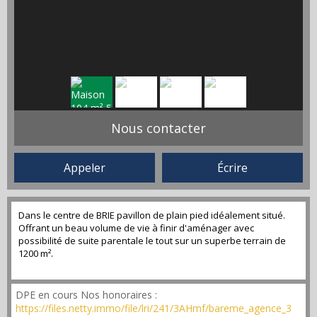
Nous contacter
Appeler
Écrire
Dans le centre de BRIE pavillon de plain pied idéalement situé.
Offrant un beau volume de vie à finir d'aménager avec
possibilité de suite parentale le tout sur un superbe terrain de
1200 m².
DPE en cours Nos honoraires :
https://files.netty.immo/file/lri/241/3AHmf/bareme_agence_3