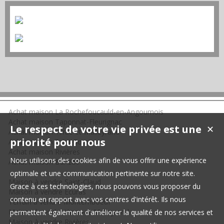
Achat maison La Rochefoucauld-en-Angoumois
Achat maison Taponnat-Fleurignac
Le respect de votre vie privée est une
✕
Achat maison Yvrac-et-Malleyrand
priorité pour nous
Achat maison Saint-Sornin
Achat maison Rivières
Nous utilisons des cookies afin de vous offrir une expérience
Achat maison Bunzac
optimale et une communication pertinente sur notre site.
Maison à vendre Saint-Claud
Grace à ces technologies, nous pouvons vous proposer du
Maison à vendre Écuras
contenu en rapport avec vos centres d'intérêt. Ils nous
Terrain à vendre Montemboeuf
Maison à vendre Yvrac-et-Malleyrand
permettent également d'améliorer la qualité de nos services et
Maison à vendre Rivières