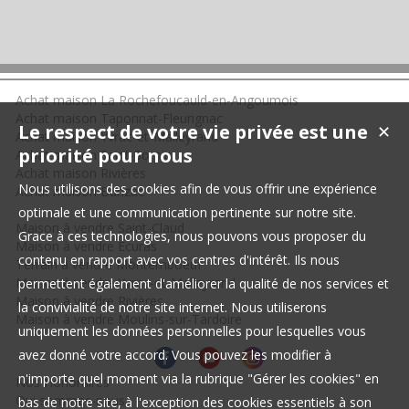
Achat maison La Rochefoucauld-en-Angoumois
Achat maison Taponnat-Fleurignac
Le respect de votre vie privée est une
✕
Achat maison Yvrac-et-Malleyrand
priorité pour nous
Achat maison Saint-Sornin
Achat maison Rivières
Nous utilisons des cookies afin de vous offrir une expérience
Achat maison Bunzac
optimale et une communication pertinente sur notre site.
Maison à vendre Saint-Claud
Grace à ces technologies, nous pouvons vous proposer du
Maison à vendre Écuras
contenu en rapport avec vos centres d'intérêt. Ils nous
Terrain à vendre Montemboeuf
Maison à vendre Yvrac-et-Malleyrand
permettent également d'améliorer la qualité de nos services et
Maison à vendre Rivières
la convivialité de notre site internet. Nous utiliserons
Maison à vendre Moulins-sur-Tardoire
uniquement les données personnelles pour lesquelles vous
avez donné votre accord. Vous pouvez les modifier à
n'importe quel moment via la rubrique "Gérer les cookies" en
Nos Honoraires
Qui sommes-nous
bas de notre site, à l'exception des cookies essentiels à son