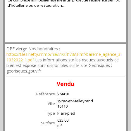
Ce complexe immobilier est idéal un projet de résidence senior,
d'hôtellerie ou de restauration...
DPE vierge Nos honoraires :
https://files.netty.immo/file/lri/241/3AHmf/bareme_agence_3
1032022_1.pdf
Les informations sur les risques auxquels ce
bien est exposé sont disponibles sur le site Géorisques :
georisques.gouv.fr
Vendu
Référence
VM418
Yvrac-et-Malleyrand
Ville
16110
Type
Plain-pied
635.00
Surface
m²