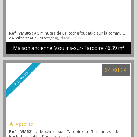
Ref. VM805
: A 5 minutes de La Rochefoucauld sur la commune
de Vilhonneur (Rancogne), dans un secteur calme, charmante
petite maison en pierre à rénover offrant 4 pièces en rez-de-
Maison ancienne Moulins-sur-Tardoire
46.39 m²
chaussée et des combles aménageables. En extérieur vous
profiterez également de dépendances (grange et appentis), le
tout sur un terrain de plus de 700 m².
64 800 €
Nouveauté
Atypique
Ref. VM521
: Moulins sur Tardoire à 5 minutes de La
Rochefoucauld, Dans un cadre atypique, cet ensemble