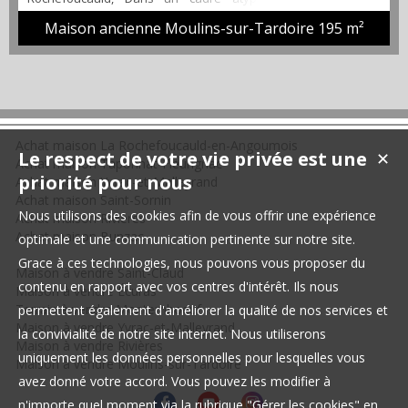
immobilier à rénover offrant une maison principale de plus de
Maison ancienne Moulins-sur-Tardoire
195 m²
190m² et une grange de 55m² le tout avec un jardin très
particulier d'environ 1000m² dont une partie non attenante est
bordée par la rivière et offrant des possibilités
d'aménagements originales.
Achat maison La Rochefoucauld-en-Angoumois
Le respect de votre vie privée est une
✕
Achat maison Taponnat-Fleurignac
priorité pour nous
Achat maison Yvrac-et-Malleyrand
Achat maison Saint-Sornin
Nous utilisons des cookies afin de vous offrir une expérience
Achat maison Rivières
Achat maison Bunzac
optimale et une communication pertinente sur notre site.
Grace à ces technologies, nous pouvons vous proposer du
Maison à vendre Saint-Claud
contenu en rapport avec vos centres d'intérêt. Ils nous
Maison à vendre Écuras
Terrain à vendre Montemboeuf
permettent également d'améliorer la qualité de nos services et
Maison à vendre Yvrac-et-Malleyrand
la convivialité de notre site internet. Nous utiliserons
Maison à vendre Rivières
uniquement les données personnelles pour lesquelles vous
Maison à vendre Moulins-sur-Tardoire
avez donné votre accord. Vous pouvez les modifier à
n'importe quel moment via la rubrique "Gérer les cookies" en