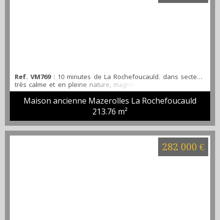
Ref. VM769
: 10 minutes de La Rochefoucauld, dans secteur
très calme et en pleine nature, magnifique maison en pierre
offrant plus de 200 m² de surface habitable. Composée d'un
Maison ancienne Mazerolles La Rochefoucauld
charmant séjour, d'une grande cuisine lumineuse, de 4
chambres, d'une salle de bain avec douche, d'un grand atelier
213.76 m²
d'environ 100m² ainsi qu'une dépendance d'environ 200 m²
avec grange et ancienne maison Charentaise. En extéri...
282 000 €