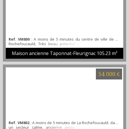
Ref. VM800
: A moins de 5 minutes du centre de ville de La
Rochefoucauld, Très beau potentiel pour cette maison en
pierre à rénover offrant plus de 105 m² habitable, composée
Maison ancienne Taponnat-Fleurignac
105.23 m²
d'un ensemble de pièce de vie en rez-de-chaussée et de
quatre chambres à l'étage. En extérieur, elle dispose
également d'un garage/dépendance, le tout sur un terrain
ouvert de plus de 800 m².
54 000 €
Ref. VM802
: A moins de 5 minutes de La Rochefoucauld, dans
un secteur calme, ancienne petite maison charentaise à