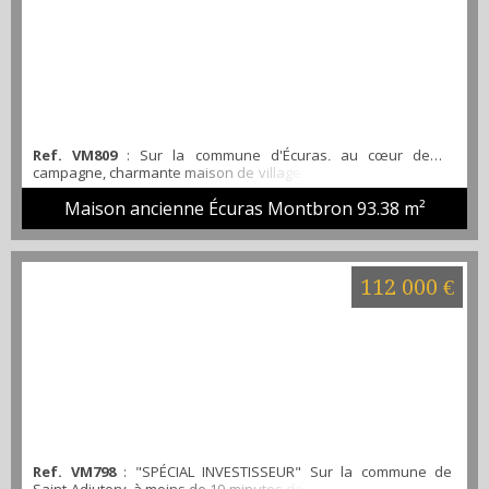
Ref. VM809
: Sur la commune d'Écuras, au cœur de la
campagne, charmante maison de village en pierre offrant deux
belles pièces de vie, deux chambres spacieuses et salle de
Maison ancienne Écuras Montbron
93.38 m²
bain. Une belle grange attenante vient compléter cet ensemble
ainsi qu'un atelier. Le tout sur un terrain de plus de 500 m².
Idéal pour un premier achat.
112 000 €
Ref. VM798
: "SPÉCIAL INVESTISSEUR" Sur la commune de
Saint-Adjutory, à moins de 10 minutes de La Rochefoucauld, cet