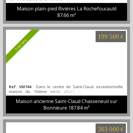
plain-pied de 2018 offrant une belle pièce de vie lumineuse
Maison plain-pied Rivières La Rochefoucauld
ouvrant sur une magnifique cuisine avec îlot, deux chambres
avec penderie et un bureau ( ou chambre d'appoint), une salle
87.66 m²
de bain avec baignoire d'angle et douche italienne, une
buanderie et un garage. Le tout sur un terrain...
199 500 €
Très rare
Ref. VM744
: Dans le centre de Saint-Claud, exceptionnelle
maison du 15ième siècle alliant authenticité et confort
moderne. En rez-de-chaussée de chaque côté de l'entrée
Maison ancienne Saint-Claud Chasseneuil sur
traversante, deux magnifiques salles de réception ouvrant
directement sur un jardin à la Française et une charmante
Bonnieure
187.84 m²
petite cuisine dérobée. A l'étage, un beau volume très cosy
accueillant un grand salon bibliothèque ouvrant sur une...
263 000 €